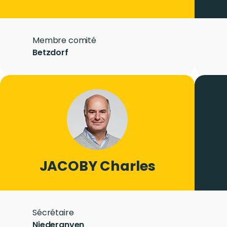
Role
Membre comité
City
Betzdorf
Photo
Image
LASTNAME
JACOBY
Firstname
Charles
Role
Sécrétaire
City
Niederanven