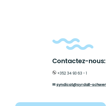
Contactez-nous:
Text
+352 34 93 63 - 1
✉
syndicat@syrdall-schwe
Members