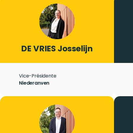
Photo
Image
LASTNAME
DE VRIES
Firstname
Josselijn
Role
Vice-Présidente
City
Niederanven
Photo
Image