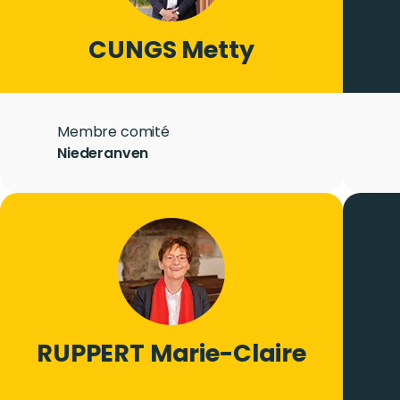
LASTNAME
CUNGS
Firstname
Metty
Role
Membre comité
City
Niederanven
Photo
Image
LASTNAME
RUPPERT
Firstname
Marie-Claire