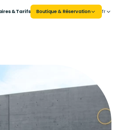
ires & Tarifs
Boutique & Réservation
fr
Boutique & Réservation
Découvrez les créneaux fitness en 1
n
clic.
Créneaux fitness
sur
Découvrez les créneaux fitness en 1
on en
clic.
Créneaux fitness