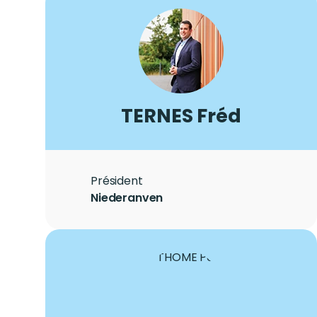
Photo
Image
LASTNAME
TERNES
Firstname
Fréd
Role
Président
City
Niederanven
Photo
Image