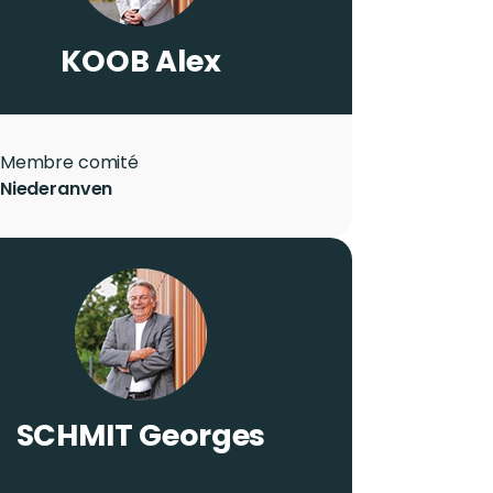
LASTNAME
KOOB
Firstname
Alex
Role
Membre comité
City
Niederanven
Photo
Image
LASTNAME
SCHMIT
Firstname
Georges