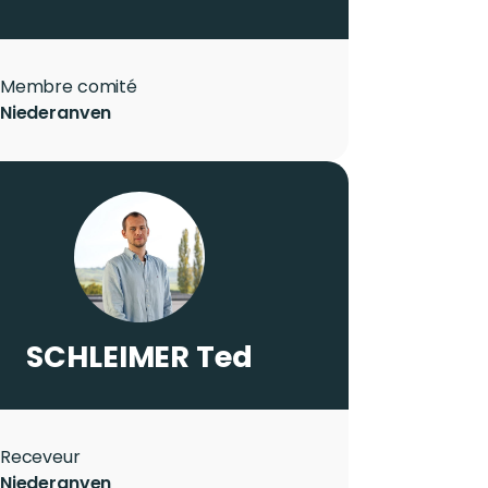
Role
Membre comité
City
Niederanven
Photo
Image
LASTNAME
SCHLEIMER
Firstname
Ted
Role
Receveur
City
Niederanven