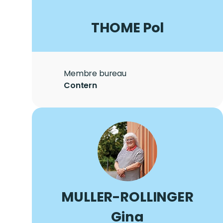
LASTNAME
THOME
Firstname
Pol
Role
Membre bureau
City
Contern
Photo
Image
LASTNAME
MULLER-ROLLINGER
Firstname
Gina