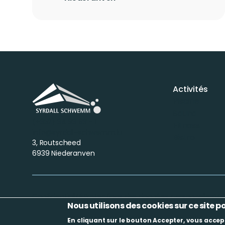
Activités
Piscine
Sauna
(+352) 34 93 63 - 1
Fitness
info@syrdall-schwemm.lu
Bistro
3, Routscheed
6939 Niederanven
Confidentialité
Protections des données personnelles
Men
Nous utilisons des cookies sur ce site p
En cliquant sur le bouton Accepter, vous accept