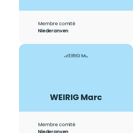
Role
Membre comité
City
Niederanven
Photo
Image
LASTNAME
WEIRIG
Firstname
Marc
Role
Membre comité
City
Niederanven